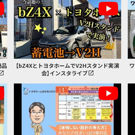
商品
【bZ4XとトヨタホームでV2Hスタンド実演
ワ
会】インスタライブ