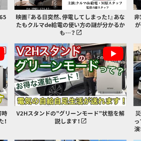
65
映画『ある日突然、停電してしまった！』あな
非
たもクルマde給電の使い方の謎が分かるか
が
も…？
害時
V2Hスタンドの”グリーンモード”状態を解
た！
説します！
っ
演