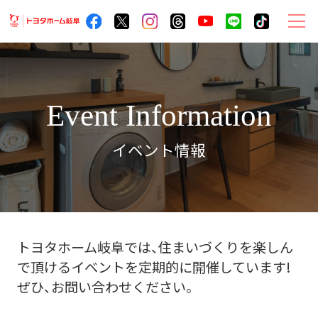
ト
ヨ
タ
ホ
Event Information
ー
ム
イベント情報
岐
阜
サ
イ
ト
トヨタホーム岐阜では、住まいづくりを楽しん
メ
で頂けるイベントを定期的に開催しています!
ニ
ぜひ、お問い合わせください。
ュ
ー