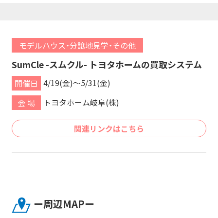
を
開
く
モデルハウス・分譲地見学・その他
SumCle -スムクル- トヨタホームの買取システム
4/19(金)～5/31(金)
開催日
トヨタホーム岐阜(株)
会 場
関連リンクはこちら
ー周辺MAPー