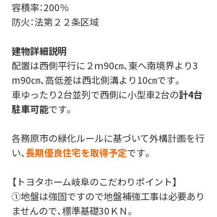
容積率：200％
防火：法第２２条区域
建物詳細説明
配置は西側平行に２ｍ90㎝、東へ南境界より3
m90㎝、高低差は西北側溝より10㎝です。
車ゆったり2台並列で西側に小型車2台の
計4台
駐車可能
です。
各務原市の緑化ルールに基づいて外構計画を行
い、
長期優良住宅を取得予定
です。
【トヨタホーム岐阜のこだわりポイント】
①地盤は強固ですので地盤補強工事は必要あり
ませんので、標準基礎30ＫＮ。