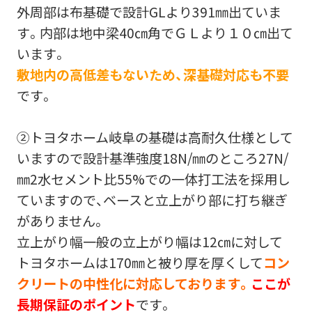
外周部は布基礎で設計GLより391㎜出ていま
す。内部は地中梁40㎝角でＧＬより１０㎝出て
います。
敷地内の高低差もないため、深基礎対応も不要
です。
②トヨタホーム岐阜の基礎は高耐久仕様として
いますので設計基準強度18N/㎜のところ27N/
㎜2水セメント比55%での一体打工法を採用し
ていますので、ベースと立上がり部に打ち継ぎ
がありません。
立上がり幅一般の立上がり幅は12㎝に対して
トヨタホームは170㎜と被り厚を厚くして
コン
クリートの中性化に対応しております。
ここが
長期保証のポイント
です。