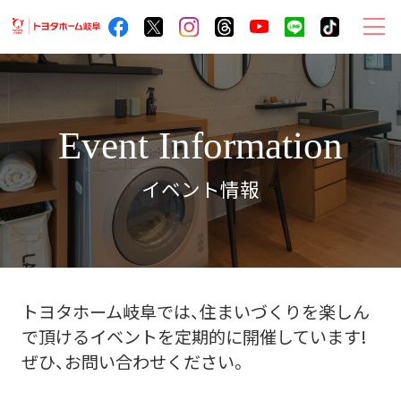
ト
ヨ
タ
ホ
Event Information
ー
ム
イベント情報
岐
阜
サ
イ
ト
トヨタホーム岐阜では、住まいづくりを楽しん
メ
で頂けるイベントを定期的に開催しています!
ニ
ぜひ、お問い合わせください。
ュ
ー