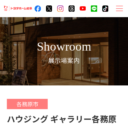
ト
ヨ
タ
ホ
Showroom
ー
ム
展示場案内
岐
阜
サ
イ
ト
メ
各務原市
ニ
ュ
ハウジング ギャラリー各務原
ー